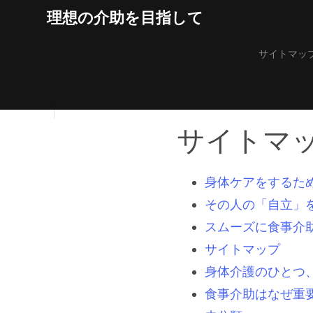
Skip
理想の介助を目指して
to
content
サイトマッ
サイトマ
身体ケアをするた
その人の「自立」
スムーズに食事介
サイトマップ
身体介護のひとつ
食事介助はなぜ重