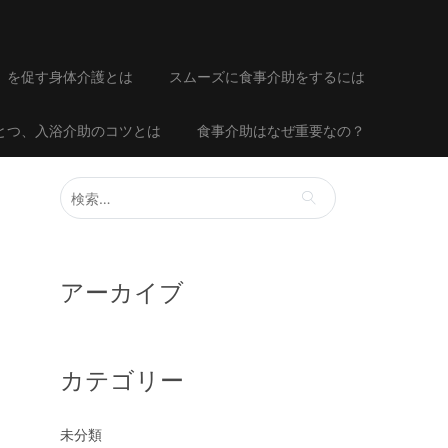
」を促す身体介護とは
スムーズに食事介助をするには
とつ、入浴介助のコツとは
食事介助はなぜ重要なの？
検
索:
アーカイブ
カテゴリー
未分類